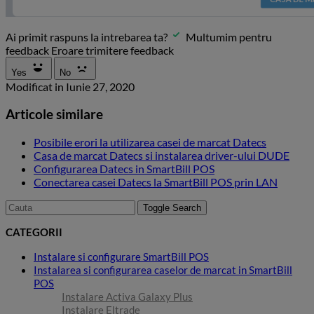
Ai primit raspuns la intrebarea ta?
Multumim pentru
feedback
Eroare trimitere feedback
Yes
No
Modificat in Iunie 27, 2020
Articole similare
Posibile erori la utilizarea casei de marcat Datecs
Casa de marcat Datecs si instalarea driver-ului DUDE
Configurarea Datecs in SmartBill POS
Conectarea casei Datecs la SmartBill POS prin LAN
Toggle Search
CATEGORII
Instalare si configurare SmartBill POS
Instalarea si configurarea caselor de marcat in SmartBill
POS
Instalare Activa Galaxy Plus
Instalare Eltrade