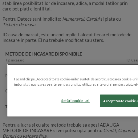
stabilirea posibilitatilor de incasare, adica, a modalitatilor prin
care pot plati clientii tai.
Pentru Datecs sunt implicite:
Numerarul, Cardul
si plata cu
Tichete de masa
.
ID casa de marcat, este un cod implicit alocat fiecarei metode de
incasare in parte. El nu trebuie modificat sau sters.
Facand clic pe „Acceptati toate cookie-urile”, sunteti de acord cu stocarea cookie-uril
imbunatati navigarea pe site, pentru a analiza utilizarea site-ului si pentru a ajuta e
Setări cookie-uri
Accept toate cookie-
Pentru a lucra si cu alte metode trebuie sa apesi ADAUGA
METODE DE INCASARE si vei putea opta pentru:
Credit, Cupon
si
Bonuri cu valoare fixa
.