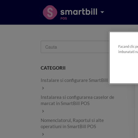
Toggle
Facand clic p
Search
imbunatati na
CATEGORII
Instalare si configurare SmartBill POS
Instalarea si configurarea caselor de
marcat in SmartBill POS
Nomenclatorul, Raportul si alte
operatiuni in SmartBill POS