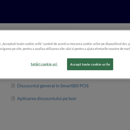
e „Acceptati toate cookie-urile”, sunteti de acord cu stocarea cookie-urilor pe dispozitivul dvs. 
Aplicarea discountului
vigarea pe site, pentru a analiza utilizarea site-ului si pentru a ajuta eforturile noastre de mar
Cum aplicam discount produselor vandute cu SmartBill POS
Setări cookie-uri
Accept toate cookie-urile
Discountul pe produs in SmartBill POS
Discountul general in SmartBill POS
Aplicarea discountului pe bon