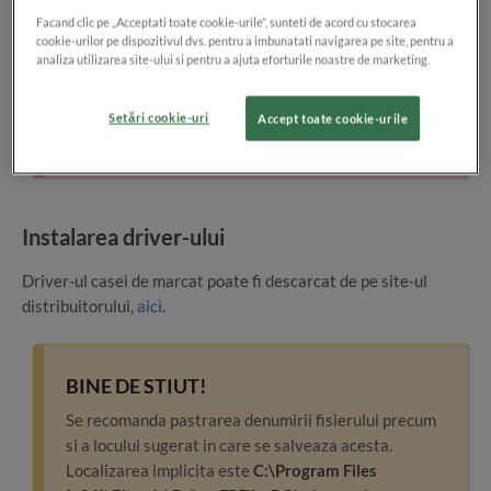
1111.
Facand clic pe „Acceptati toate cookie-urile”, sunteti de acord cu stocarea
cookie-urilor pe dispozitivul dvs. pentru a imbunatati navigarea pe site, pentru a
analiza utilizarea site-ului si pentru a ajuta eforturile noastre de marketing.
ATENTIE!
Setări cookie-uri
Accept toate cookie-urile
Daca folosesti aceasta casa de marcat poti emite
doar ”facturi simplificate”.
Instalarea driver-ului
Driver-ul casei de marcat poate fi descarcat de pe site-ul
distribuitorului,
aici
.
BINE DE STIUT!
Se recomanda pastrarea denumirii fisierului precum
si a locului sugerat in care se salveaza acesta.
Localizarea implicita este
C:\Program Files