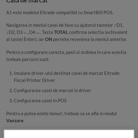
A1 este modelul Eltrade compatibil cu SmartBill POS.
Navigarea in meniul casei de face cu ajutorul tastelor ↑D1,
↓D2, D3←, D4→. Tasta
TOTAL
confirma selectia (echivalent
al tastei Enter), iar
ON
permite revenirea la meniul anterior.
Pentru o configurare corecta, pasii si ordinea in care acestia
trebuie parcursi sunt:
Insalare driver-ului destinat casei de marcat Eltrade:
Fiscal Printer Driver
Configurarea casei de marcat in driver
Configurarea casei in POS
Pentru a putea emite bonuri, trebuie sa se afle in modul
Vanzare
.
Parola, daca nu a fost modificata de distribuitorul casei, este