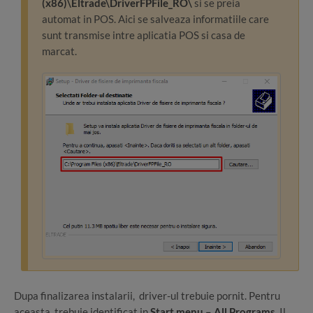
(x86)\Eltrade\DriverFPFile_RO\
si se preia
automat in POS. Aici se salveaza informatiile care
sunt transmise intre aplicatia POS si casa de
marcat.
Dupa finalizarea instalarii, driver-ul trebuie pornit. Pentru
aceasta, trebuie identificat in
Start menu – All Programs
. Il