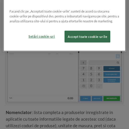
si ultimul bon emis
Facand clic pe „Acceptati toate cookie-urile”, sunteti de acord cu stocarea
Produse
: contine lista cu produse inregistrate in aplicatie
cookie-urilor pe dispozitivul dvs. pentru a imbunatati navigarea pe site, pentru a
analiza utilizarea site-ului si pentru a ajuta eforturile noastre de marketing.
Bon
: afiseaza denumirea, cantitatea, pretul si valoarea
produselor adaugate pe bon. Sunt detaliate si informatii
care privesc discounturi, stornari si subtotaluri.
Setări cookie-uri
Accept toate cookie-urile
Nomenclator
: lista completa a produselor inregistrate in
aplicatie cu toate informatiile legate de acestea: cod (daca
utilizezi coduri de produse), unitate de masura, pret si cota